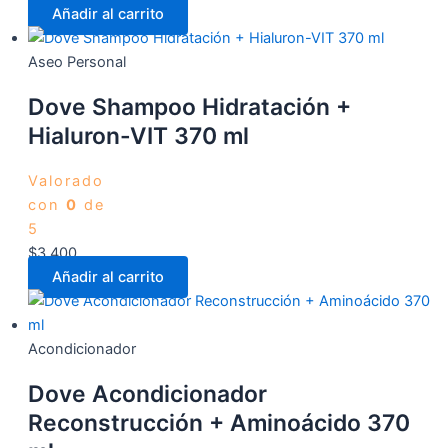
Añadir al carrito
Aseo Personal
Dove Shampoo Hidratación +
Hialuron-VIT 370 ml
Valorado
con
0
de
5
$
3.400
Añadir al carrito
Acondicionador
Dove Acondicionador
Reconstrucción + Aminoácido 370