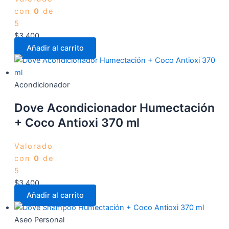
con
0
de
5
$
3.400
Añadir al carrito
Acondicionador
Dove Acondicionador Humectación
+ Coco Antioxi 370 ml
Valorado
con
0
de
5
$
3.400
Añadir al carrito
Aseo Personal