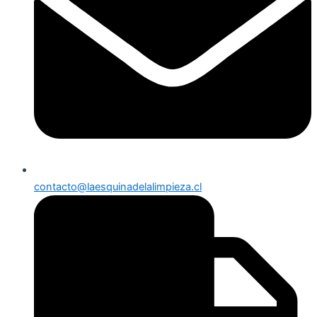
contacto@laesquinadelalimpieza.cl