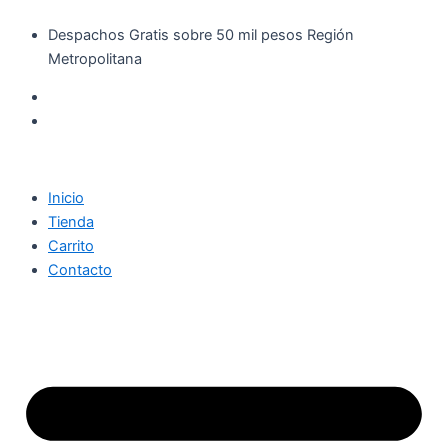
Búsqueda
Búsqueda
Ir
de
de
Despachos Gratis sobre 50 mil pesos Región
al
productos
productos
Metropolitana
contenido
Inicio
Tienda
Carrito
Contacto