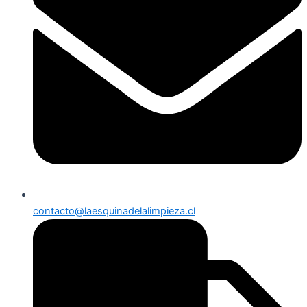
contacto@laesquinadelalimpieza.cl