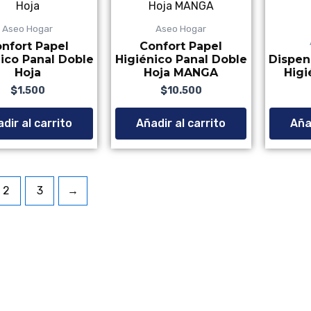
Aseo Hogar
Aseo Hogar
nfort Papel
Confort Papel
ico Panal Doble
Higiénico Panal Doble
Dispen
Hoja
Hoja MANGA
Hig
$
1.500
Valorado con
de 5
$
10.500
Valorado con
de 5
dir al carrito
Añadir al carrito
Añad
2
3
→