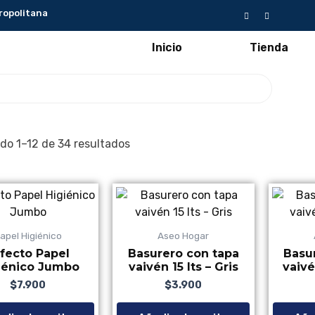
ropolitana
Inicio
Tienda
do 1–12 de 34 resultados
apel Higiénico
Aseo Hogar
fecto Papel
Basurero con tapa
Basu
iénico Jumbo
vaivén 15 lts – Gris
vaivé
$
7.900
Valorado con
de 5
$
3.900
Valorado con
de 5