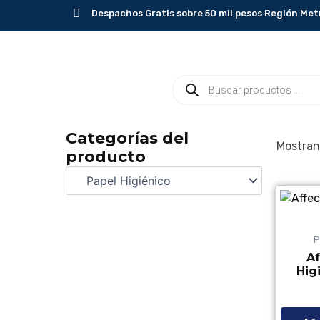
Ir
Despachos Gratis sobre 50 mil pesos Región Met
al
contenido
Búsqueda
de
productos
Categorías del
Mostran
producto
P
Af
Hig
Valorado con
de 5