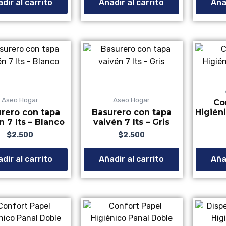
dir al carrito
Añadir al carrito
Añad
Aseo Hogar
Aseo Hogar
Co
rero con tapa
Basurero con tapa
Higién
n 7 lts – Blanco
vaivén 7 lts – Gris
$
2.500
Valorado con
de 5
$
2.500
Valorado con
de 5
dir al carrito
Añadir al carrito
Añad