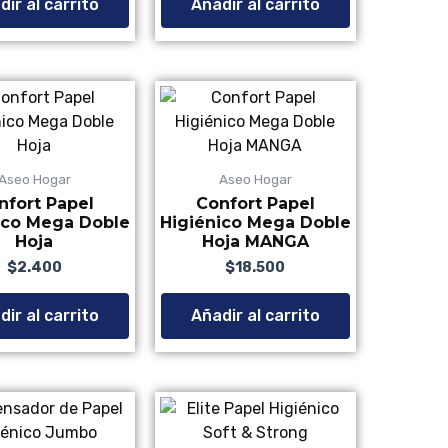
ir al carrito
Añadir al carrito
Aseo Hogar
Aseo Hogar
nfort Papel
Confort Papel
ico Mega Doble
Higiénico Mega Doble
Hoja
Hoja MANGA
$
2.400
Valorado con
de 5
$
18.500
ir al carrito
Añadir al carrito