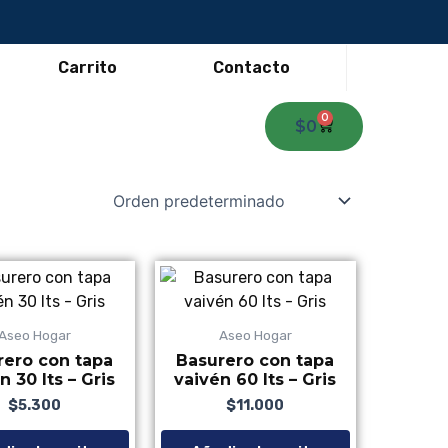
Carrito
Contacto
0
Carrito
$
0
Aseo Hogar
Aseo Hogar
rero con tapa
Basurero con tapa
n 30 lts – Gris
vaivén 60 lts – Gris
$
5.300
Valorado con
de 5
$
11.000