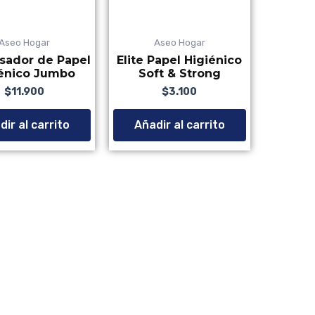
Aseo Hogar
Aseo Hogar
sador de Papel
Elite Papel Higiénico
iénico Jumbo
Soft & Strong
$
11.900
Valorado con
de 5
$
3.100
ir al carrito
Añadir al carrito