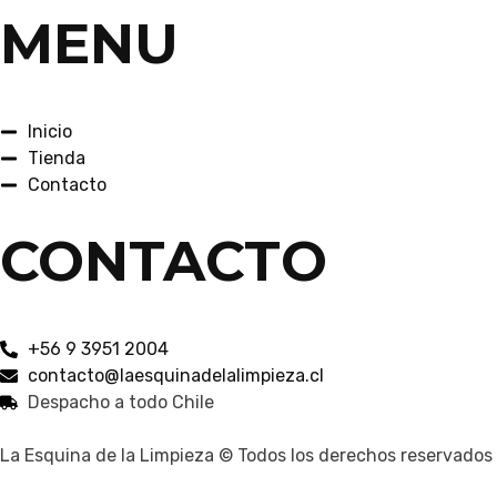
e
t
MENU
b
a
o
g
o
r
k
a
Inicio
-
m
Tienda
f
Contacto
CONTACTO
+56 9 3951 2004
contacto@laesquinadelalimpieza.cl
Despacho a todo Chile
La Esquina de la Limpieza © Todos los derechos reservados