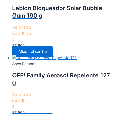
Leblon Bloqueador Solar Bubble
Gum 190 g
Valorado
con
0
de
5
$
3.900
Añadir al carrito
Aseo Personal
OFF! Family Aerosol Repelente 127
g
Valorado
con
0
de
5
$
3.500