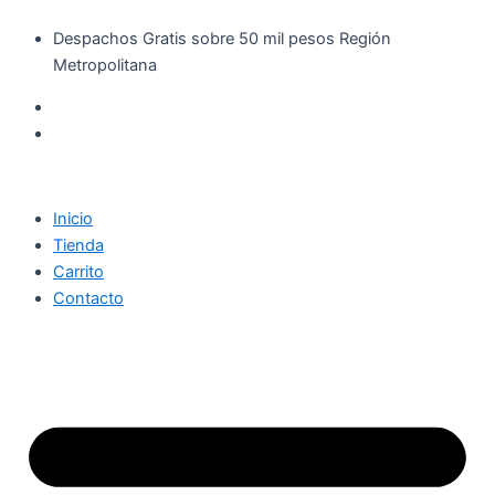
Búsqueda
Búsqueda
Ir
de
de
Despachos Gratis sobre 50 mil pesos Región
al
productos
productos
Metropolitana
contenido
Inicio
Tienda
Carrito
Contacto