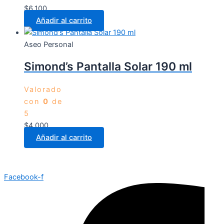
$
6.100
Añadir al carrito
Aseo Personal
Simond’s Pantalla Solar 190 ml
Valorado
con
0
de
5
$
4.000
Añadir al carrito
Facebook-f