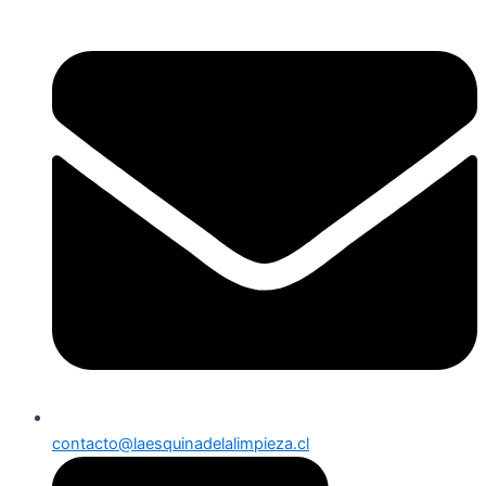
contacto@laesquinadelalimpieza.cl