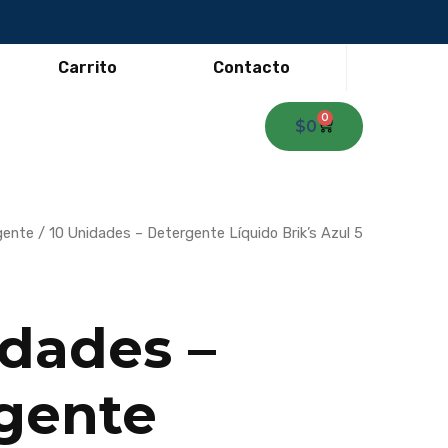
Carrito
Contacto
0
Carrito
$
0
El
gente
/ 10 Unidades – Detergente Líquido Brik’s Azul 5
o
precio
al
actual
es:
00.
$37.000.
idades –
gente