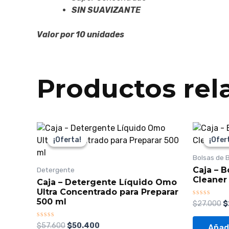
SIN SUAVIZANTE
Valor por 10 unidades
Productos rel
El
El
El
precio
precio
p
¡Oferta!
¡Oferta!
¡Ofer
¡Ofer
original
actual
o
era:
es:
e
Bolsas de 
$57.600.
$50.400.
$
Caja – 
Detergente
Cleaner
Caja – Detergente Líquido Omo
Ultra Concentrado para Preparar
500 ml
Valorado
$
27.000
$
con
0
de
Valorado
$
57.600
$
50.400
Añadi