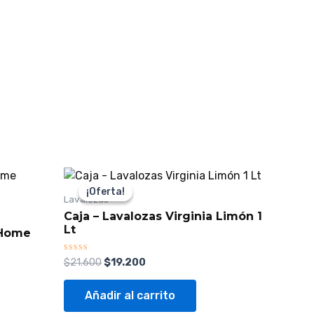
El
El
precio
precio
¡Oferta!
¡Oferta!
original
actual
Lavalozas
era:
es:
Caja – Lavalozas Virginia Limón 1
$21.600.
$19.200.
Lt
 Home
Valorado
$
21.600
$
19.200
con
0
de
Añadir al carrito
5