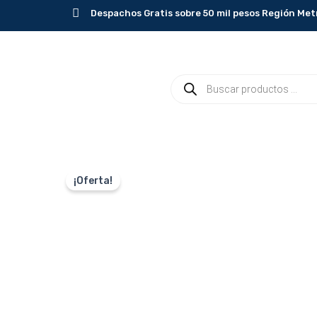
Ir
Despachos Gratis sobre 50 mil pesos Región Met
al
contenido
Búsqueda
de
productos
¡Oferta!