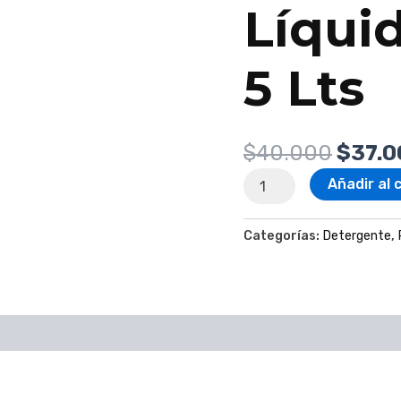
Líquid
5 Lts
$
40.000
$
37.0
Añadir al 
Categorías:
Detergente
,