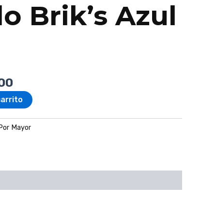
o Brik’s Azul
00
carrito
Por Mayor