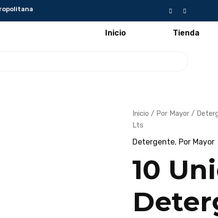
ropolitana
Inicio
Tienda
10
El
Inicio
/
Por Mayor
/
Deter
Unidades
preci
Lts
-
Detergente
origin
Detergente
,
Por Mayor
Líquido
era:
Brik's
Azul
$40.0
10 Un
5
Lts
cantidad
Deter