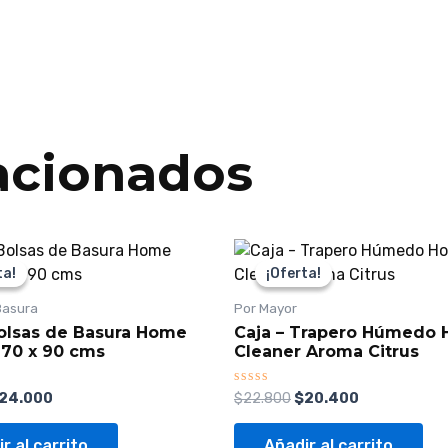
acionados
El
El
El
recio
precio
precio
precio
ta!
ta!
¡Oferta!
¡Oferta!
riginal
actual
original
actual
ra:
es:
era:
es:
Basura
Por Mayor
27.000.
$24.000.
$22.800.
$20.400.
Bolsas de Basura Home
Caja – Trapero Húmedo
 70 x 90 cms
Cleaner Aroma Citrus
Valorado
24.000
$
22.800
$
20.400
con
0
de
r al carrito
Añadir al carrito