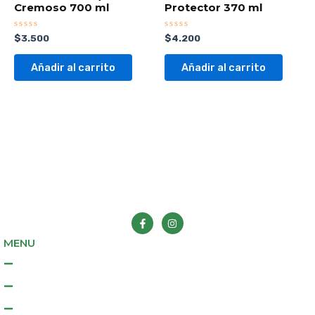
Cremoso 700 ml
Protector 370 ml
Valorado
Valorado
$
3.500
$
4.200
con
con
0
0
de
de
Añadir al carrito
Añadir al carrito
5
5
F
I
a
n
c
s
e
t
MENU
b
a
o
g
Inicio
o
r
k
a
Tienda
-
m
f
Contacto