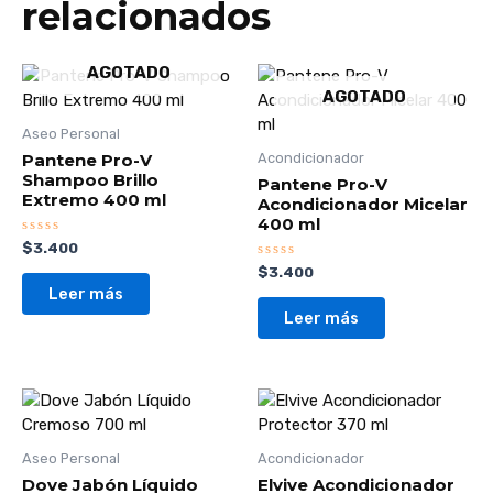
relacionados
AGOTADO
AGOTADO
Aseo Personal
Pantene Pro-V
Acondicionador
Shampoo Brillo
Pantene Pro-V
Extremo 400 ml
Acondicionador Micelar
400 ml
Valorado
$
3.400
con
Valorado
$
3.400
0
con
de
Leer más
0
5
de
Leer más
5
Aseo Personal
Acondicionador
Dove Jabón Líquido
Elvive Acondicionador