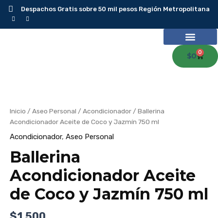
Ir
Despachos Gratis sobre 50 mil pesos Región Metropolitana
al
contenido
0
Carr
$
0
Ballerina
Acondicionador
Aceite
de
Coco
y
Jazmín
Inicio
/
Aseo Personal
/
Acondicionador
/ Ballerina
750
Acondicionador Aceite de Coco y Jazmín 750 ml
ml
cantidad
Acondicionador
,
Aseo Personal
Ballerina
Acondicionador Aceite
de Coco y Jazmín 750 ml
$
1.500