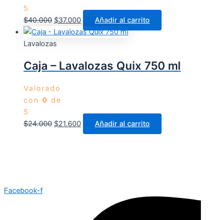
5
$
40.000
$
37.000
Añadir al carrito
Lavalozas
Caja – Lavalozas Quix 750 ml
Valorado
con
0
de
5
$
24.000
$
21.600
Añadir al carrito
Facebook-f