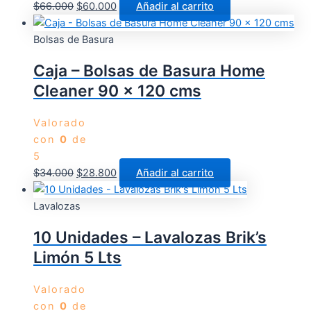
$
66.000
$
60.000
Añadir al carrito
Bolsas de Basura
Caja – Bolsas de Basura Home
Cleaner 90 x 120 cms
Valorado
con
0
de
5
$
34.000
$
28.800
Añadir al carrito
Lavalozas
10 Unidades – Lavalozas Brik’s
Limón 5 Lts
Valorado
con
0
de