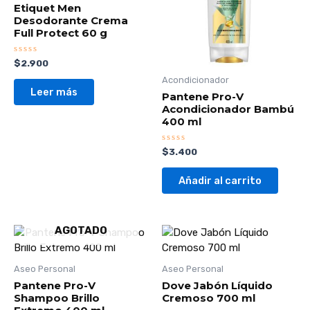
Etiquet Men
Desodorante Crema
Full Protect 60 g
Valorado
$
2.900
con
0
Acondicionador
de
Leer más
Pantene Pro-V
5
Acondicionador Bambú
400 ml
Valorado
$
3.400
con
0
de
Añadir al carrito
5
AGOTADO
Aseo Personal
Aseo Personal
Pantene Pro-V
Dove Jabón Líquido
Shampoo Brillo
Cremoso 700 ml