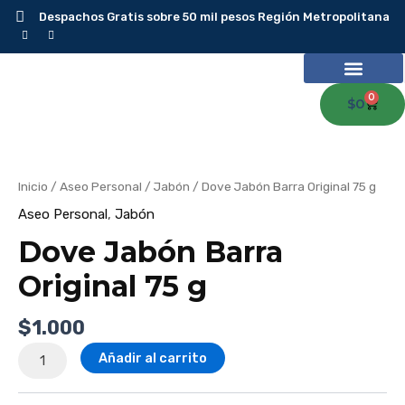
Ir
Despachos Gratis sobre 50 mil pesos Región Metropolitana
al
contenido
0
Carr
$
0
Dove
Jabón
Barra
Original
75
Inicio
/
Aseo Personal
/
Jabón
/ Dove Jabón Barra Original 75 g
g
cantidad
Aseo Personal
,
Jabón
Dove Jabón Barra
Original 75 g
$
1.000
Añadir al carrito