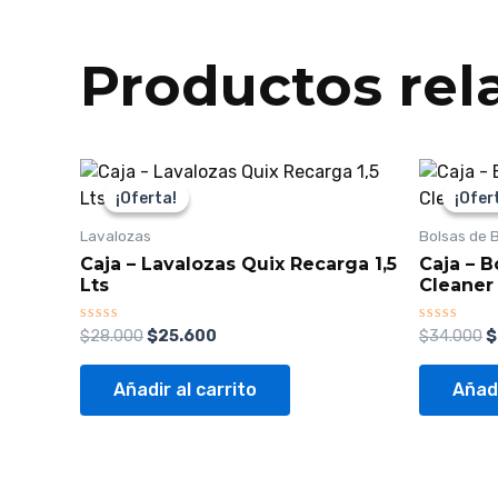
Productos rel
El
El
E
precio
precio
p
¡Oferta!
¡Oferta!
¡Ofer
¡Ofer
original
actual
o
era:
es:
e
Lavalozas
Bolsas de 
$28.000.
$25.600.
$
Caja – Lavalozas Quix Recarga 1,5
Caja – 
Lts
Cleaner
Valorado
Valorado
$
28.000
$
25.600
$
34.000
$
con
con
0
0
de
de
Añadir al carrito
Añadi
5
5