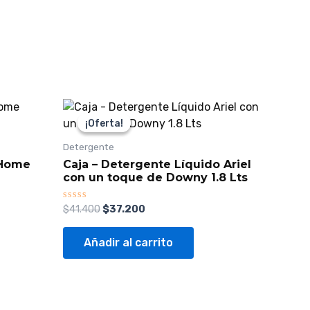
El
El
precio
precio
¡Oferta!
¡Oferta!
original
actual
era:
es:
Detergente
$41.400.
$37.200.
 Home
Caja – Detergente Líquido Ariel
con un toque de Downy 1.8 Lts
Valorado
$
41.400
$
37.200
con
0
de
Añadir al carrito
5