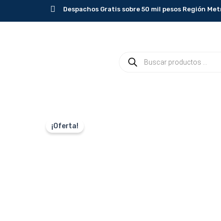
Ir
Despachos Gratis sobre 50 mil pesos Región Met
al
contenido
Búsqueda
de
productos
¡Oferta!