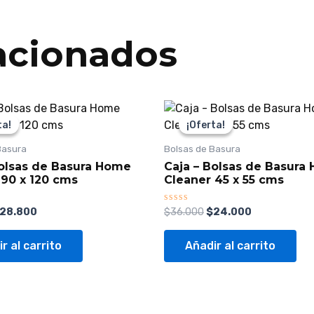
acionados
l
El
El
El
recio
precio
precio
precio
ta!
ta!
¡Oferta!
¡Oferta!
riginal
actual
original
actual
ra:
es:
era:
es:
Basura
Bolsas de Basura
34.000.
$28.800.
$36.000.
$24.000.
Bolsas de Basura Home
Caja – Bolsas de Basura
 90 x 120 cms
Cleaner 45 x 55 cms
Valorado
28.800
$
36.000
$
24.000
con
0
de
r al carrito
Añadir al carrito
5