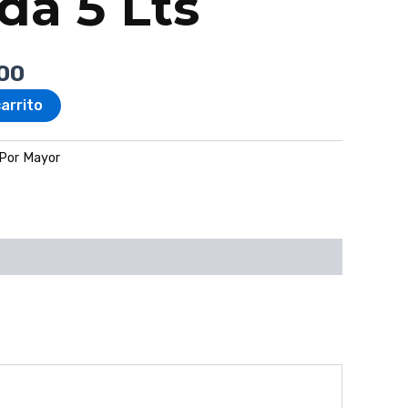
da 5 Lts
00
carrito
Por Mayor