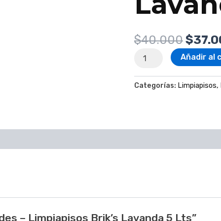
Lavan
$
40.000
$
37.0
Añadir al 
Categorías:
Limpiapisos
,
des – Limpiapisos Brik’s Lavanda 5 Lts”