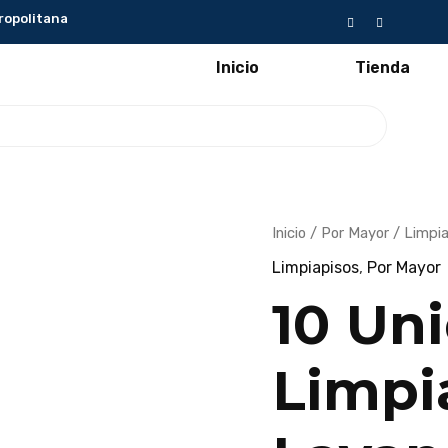
ropolitana
Inicio
Tienda
10
El
Inicio
/
Por Mayor
/
Limpi
Unidades
preci
-
Limpiapisos
,
Por Mayor
Limpiapisos
origin
Brik's
era:
10 Un
Lavanda
5
$40.0
Lts
cantidad
Limpia