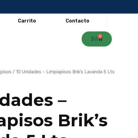
Carrito
Contacto
0
Carrito
$
0
El
apisos
/ 10 Unidades – Limpiapisos Brik’s Lavanda 5 Lts
o
precio
al
actual
es:
idades –
00.
$37.000.
pisos Brik’s