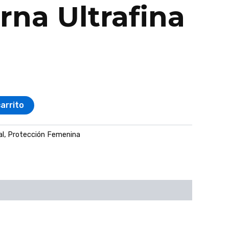
rna Ultrafina
carrito
al
,
Protección Femenina