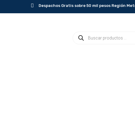
Ir
Despachos Gratis sobre 50 mil pesos Región Met
al
contenido
Búsqueda
de
productos