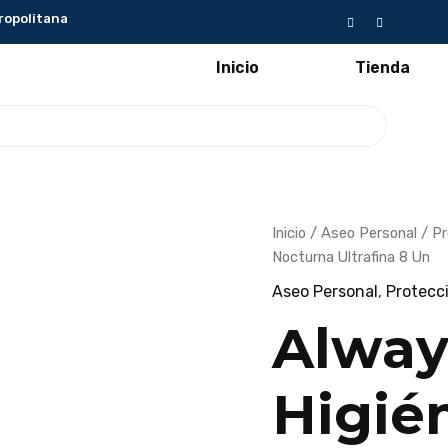
ropolitana
Inicio
Tienda
Always
Inicio
/
Aseo Personal
/
Pr
Toallas
Nocturna Ultrafina 8 Un
Higiénicas
Nocturna
Aseo Personal
,
Protecc
Ultrafina
8
Un
Alway
cantidad
Higié