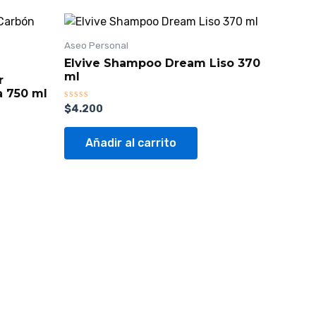
Aseo Personal
Elvive Shampoo Dream Liso 370
ml
r
a 750 ml
Valorado
$
4.200
con
0
de
Añadir al carrito
5