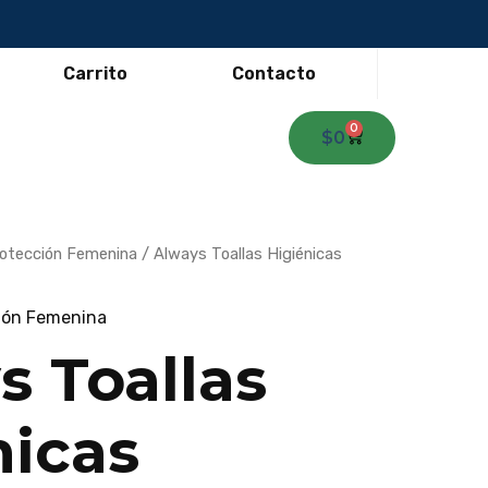
Carrito
Contacto
0
Carrito
$
0
otección Femenina
/ Always Toallas Higiénicas
ión Femenina
s Toallas
nicas