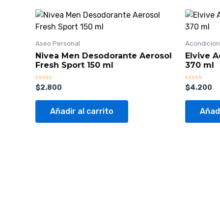
Aseo Personal
Acondicio
Nivea Men Desodorante Aerosol
Elvive 
Fresh Sport 150 ml
370 ml
Valorado
Valorado
$
2.800
$
4.200
con
con
0
0
de
de
Añadir al carrito
Añadi
5
5