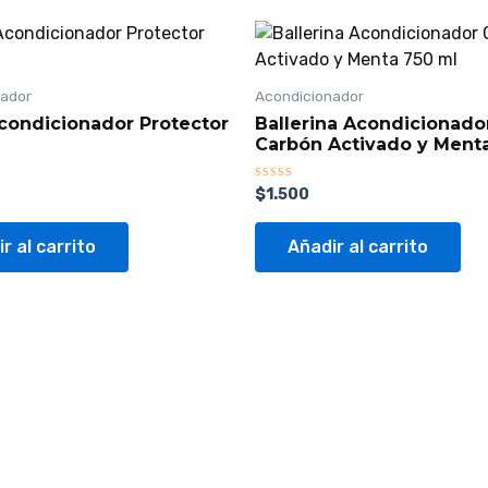
nador
Acondicionador
Acondicionador Protector
Ballerina Acondicionado
Carbón Activado y Ment
Valorado
$
1.500
con
0
de
r al carrito
Añadir al carrito
5