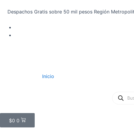
Ir
al
Despachos Gratis sobre 50 mil pesos Región Metropoli
contenido
Inicio
Búsqueda
de
productos
Carrito
$
0
0