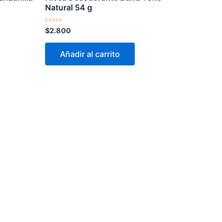
Natural 54 g
Valorado
$
2.800
con
0
de
Añadir al carrito
5