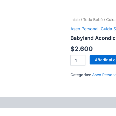
Babyland
Inicio
/
Todo Bebé
/
Cuida
Acondicionador
Aseo Personal
,
Cuida S
Manzanilla
410
Babyland Acondici
ml
cantidad
$
2.600
Añadir al c
Categorías:
Aseo Persona