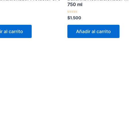
750 ml
Valorado
$
1.500
con
0
de
r al carrito
Añadir al carrito
5