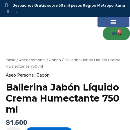
Ir
Despachos Gratis sobre 50 mil pesos Región Metropolitana
al
contenido
0
Carr
$
0
Ballerina
Jabón
Líquido
Crema
Humectante
Inicio
/
Aseo Personal
/
Jabón
/ Ballerina Jabón Líquido Crema
750
ml
Humectante 750 ml
cantidad
Aseo Personal
,
Jabón
Ballerina Jabón Líquido
Crema Humectante 750
ml
$
1.500