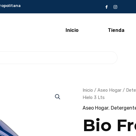
ropolitana
Inicio
Tienda
Bio
Inicio
/
Aseo Hogar
/
Dete
Frescura
Hielo 3 Lts
Detergente
Líquido
Aseo Hogar
,
Detergent
Campos
de
Hielo
Bio F
3
Lts
cantidad