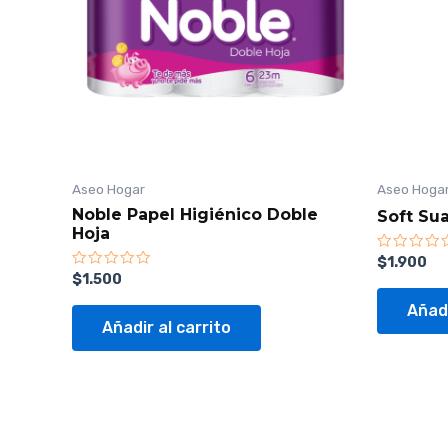
Aseo Hogar
Aseo Hoga
Noble Papel Higiénico Doble
Soft Sua
Hoja
Valorado
$
1.900
con
Valorado
$
1.500
0
con
de
0
Añadi
5
de
Añadir al carrito
5