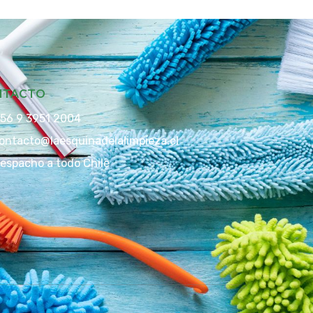
NTACTO
56 9 3951 2004
ontacto@laesquinadelalimpieza.cl
espacho a todo Chile