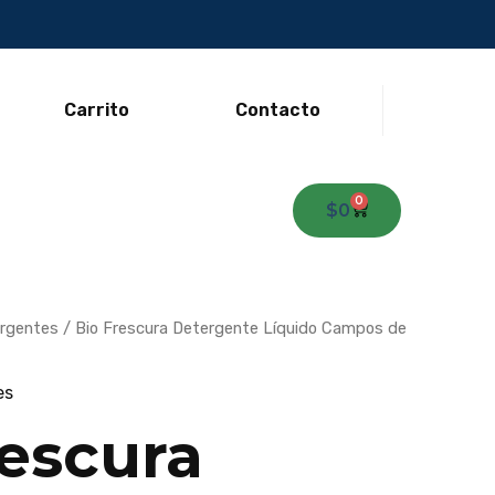
Carrito
Contacto
0
Carrito
$
0
rgentes
/ Bio Frescura Detergente Líquido Campos de
es
rescura