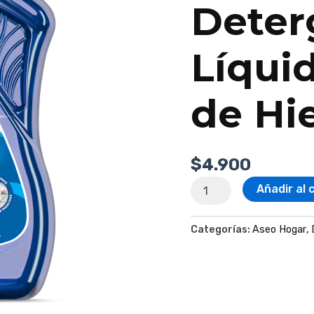
Deter
Líqui
de Hie
$
4.900
Añadir al 
Categorías:
Aseo Hogar
,