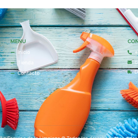
MENU
CO
Inicio
+
c
Tienda
D
Contacto