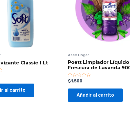
r
Aseo Hogar
Poett Limpiador Líquido
vizante Classic 1 Lt
Frescura de Lavanda 90
Valorado
$
1.500
con
0
r al carrito
de
Añadir al carrito
5