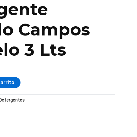
gente
do Campos
lo 3 Lts
carrito
Detergentes