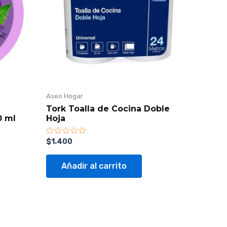
Aseo Hogar
Tork Toalla de Cocina Doble
0 ml
Hoja
Valorado
$
1.400
con
0
de
Añadir al carrito
5