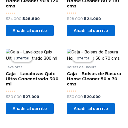
Home Cleaner 90 x 120
Home Cleaner 80 x 110
cms
cms
Valorado
Valorado
$
34.000
$
28.800
$
28.000
$
24.000
con
con
0
0
de
de
Añadir al carrito
Añadir al carrito
5
5
El
El
El
El
precio
precio
precio
precio
¡Oferta!
¡Oferta!
¡Oferta!
¡Oferta!
original
actual
original
actual
era:
es:
era:
es:
Lavalozas
Bolsas de Basura
$30.000.
$27.000.
$30.000.
$20.000.
Caja – Lavalozas Quix
Caja – Bolsas de Basura
Ultra Concentrado 300
Home Cleaner 50 x 70
ml
cms
Valorado
Valorado
$
30.000
$
27.000
$
30.000
$
20.000
con
con
0
0
de
de
Añadir al carrito
Añadir al carrito
5
5