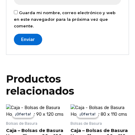
Guarda mi nombre, correo electrónico y web
en este navegador para la próxima vez que
comente.
Productos
relacionados
El
El
El
El
precio
precio
precio
precio
¡Oferta!
¡Oferta!
¡Oferta!
¡Oferta!
original
actual
original
actual
era:
es:
era:
es:
Bolsas de Basura
Bolsas de Basura
$34.000.
$28.800.
$28.000.
$24.000.
Caja – Bolsas de Basura
Caja – Bolsas de Basura