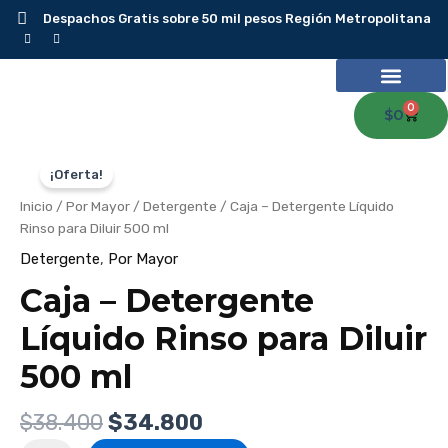
Ir
Despachos Gratis sobre 50 mil pesos Región Metropolitana
al
contenido
0
Carr
$
0
Caja
El
El
-
precio
precio
Detergente
¡Oferta!
Líquido
original
actual
Rinso
Inicio
/
Por Mayor
/
Detergente
/ Caja – Detergente Líquido
para
era:
es:
Diluir
Rinso para Diluir 500 ml
$38.400.
$34.800.
500
ml
Detergente
,
Por Mayor
cantidad
Caja – Detergente
Líquido Rinso para Diluir
500 ml
$
38.400
$
34.800