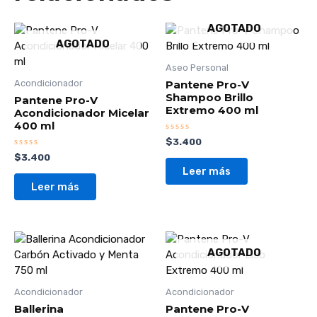
AGOTADO
AGOTADO
Aseo Personal
Pantene Pro-V
Acondicionador
Shampoo Brillo
Pantene Pro-V
Extremo 400 ml
Acondicionador Micelar
400 ml
Valorado
$
3.400
con
Valorado
$
3.400
0
con
de
Leer más
0
5
de
Leer más
5
AGOTADO
Acondicionador
Acondicionador
Ballerina
Pantene Pro-V