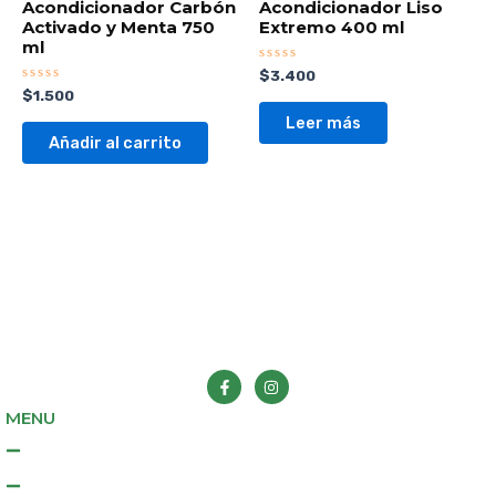
Acondicionador Carbón
Acondicionador Liso
Activado y Menta 750
Extremo 400 ml
ml
Valorado
$
3.400
con
Valorado
$
1.500
0
con
de
0
Leer más
5
de
Añadir al carrito
5
F
I
a
n
c
s
e
t
MENU
b
a
o
g
Inicio
o
r
k
a
Tienda
-
m