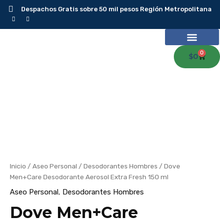
Ir
Despachos Gratis sobre 50 mil pesos Región Metropolitana
al
contenido
0
Carr
$
0
Dove
Men+Care
Desodorante
Aerosol
Extra
Fresh
150
ml
cantidad
Inicio
/
Aseo Personal
/
Desodorantes Hombres
/ Dove
Men+Care Desodorante Aerosol Extra Fresh 150 ml
Aseo Personal
,
Desodorantes Hombres
Dove Men+Care