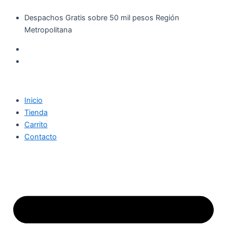
Búsqueda
Elite
Ir
de
Pañuelos
Despachos Gratis sobre 50 mil pesos Región
al
productos
Pack
Metropolitana
contenido
X6
cantidad
Inicio
Tienda
Carrito
Contacto