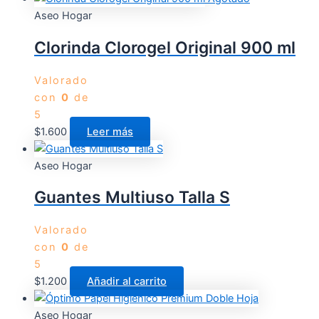
Aseo Hogar
Clorinda Clorogel Original 900 ml
Valorado
con
0
de
5
$
1.600
Leer más
Aseo Hogar
Guantes Multiuso Talla S
Valorado
con
0
de
5
$
1.200
Añadir al carrito
Aseo Hogar