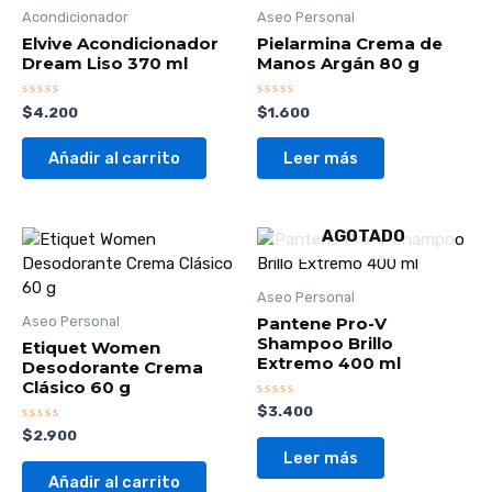
Acondicionador
Aseo Personal
Elvive Acondicionador
Pielarmina Crema de
Dream Liso 370 ml
Manos Argán 80 g
Valorado
Valorado
$
4.200
$
1.600
con
con
0
0
de
de
Añadir al carrito
Leer más
5
5
AGOTADO
Aseo Personal
Pantene Pro-V
Aseo Personal
Shampoo Brillo
Etiquet Women
Extremo 400 ml
Desodorante Crema
Clásico 60 g
Valorado
$
3.400
con
Valorado
$
2.900
0
con
de
Leer más
0
5
de
Añadir al carrito
5