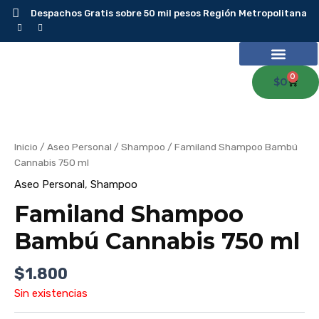
Ir
Despachos Gratis sobre 50 mil pesos Región Metropolitana
al
contenido
0
Carr
$
0
Inicio
/
Aseo Personal
/
Shampoo
/ Familand Shampoo Bambú
Cannabis 750 ml
Aseo Personal
,
Shampoo
Familand Shampoo
Bambú Cannabis 750 ml
$
1.800
Sin existencias