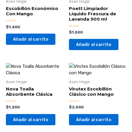
Aseo Hogar
Aseo Hogar
Escobillón Económico
Poett Limpiador
Con Mango
Líquido Frescura de
Lavanda 900 ml
Valorado
$
1.400
con
Valorado
$
1.500
0
con
de
0
Añadir al carrito
5
de
Añadir al carrito
5
Aseo Hogar
Aseo Hogar
Nova Toalla
Virutex Escobillón
Absorbente Clásica
Clásico con Mango
Valorado
Valorado
$
1.200
$
2.500
con
con
0
0
de
de
Añadir al carrito
Añadir al carrito
5
5