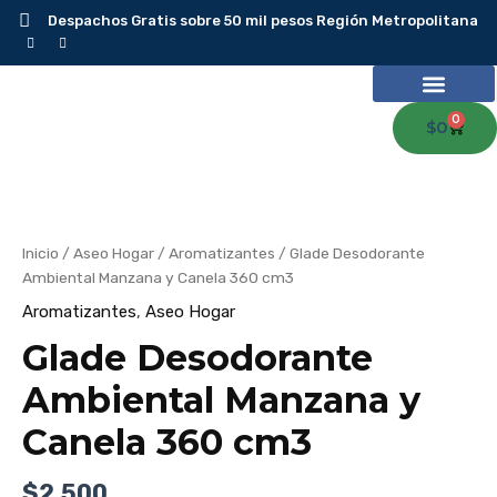
Ir
Despachos Gratis sobre 50 mil pesos Región Metropolitana
al
contenido
0
Carr
$
0
Inicio
/
Aseo Hogar
/
Aromatizantes
/ Glade Desodorante
Ambiental Manzana y Canela 360 cm3
Aromatizantes
,
Aseo Hogar
Glade Desodorante
Ambiental Manzana y
Canela 360 cm3
$
2.500