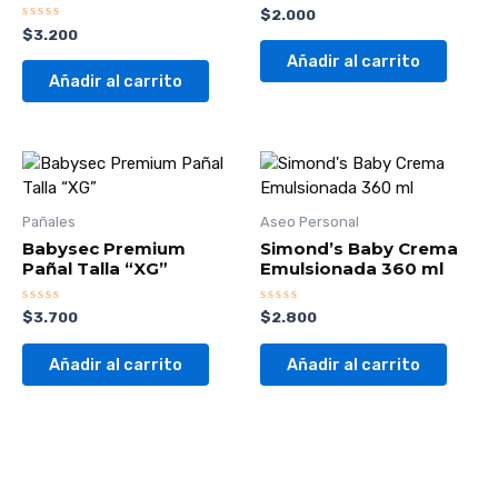
Valorado
$
2.000
con
Valorado
$
3.200
0
con
de
0
Añadir al carrito
5
de
Añadir al carrito
5
Pañales
Aseo Personal
Babysec Premium
Simond’s Baby Crema
Pañal Talla “XG”
Emulsionada 360 ml
Valorado
Valorado
$
3.700
$
2.800
con
con
0
0
de
de
Añadir al carrito
Añadir al carrito
5
5