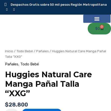
Ir
Despachos Gratis sobre 50 mil pesos Región Metropolitana
al
contenido
0
Carr
$
0
Huggies
Natural
Care
Manga
Pañal
Inicio
/
Todo Bebé
/
Pañales
/ Huggies Natural Care Manga Pañal
Talla
“XXG”
Talla “XXG”
cantidad
Pañales
,
Todo Bebé
Huggies Natural Care
Manga Pañal Talla
“XXG”
$
28.800