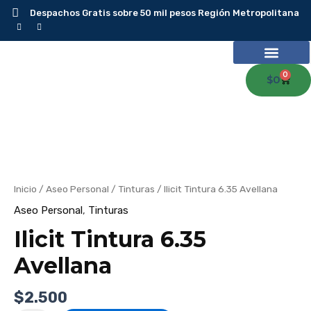
Ir
Despachos Gratis sobre 50 mil pesos Región Metropolitana
al
contenido
0
Carr
$
0
Ilicit
Tintura
6.35
Avellana
cantidad
Inicio
/
Aseo Personal
/
Tinturas
/ Ilicit Tintura 6.35 Avellana
Aseo Personal
,
Tinturas
Ilicit Tintura 6.35
Avellana
$
2.500