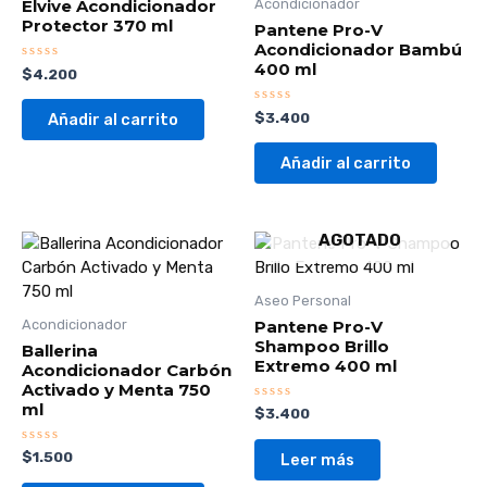
Elvive Acondicionador
Acondicionador
Protector 370 ml
Pantene Pro-V
Acondicionador Bambú
400 ml
Valorado
$
4.200
con
0
de
Valorado
$
3.400
Añadir al carrito
5
con
0
de
Añadir al carrito
5
AGOTADO
Aseo Personal
Pantene Pro-V
Acondicionador
Shampoo Brillo
Ballerina
Extremo 400 ml
Acondicionador Carbón
Activado y Menta 750
ml
Valorado
$
3.400
con
0
de
Valorado
$
1.500
Leer más
5
con
0