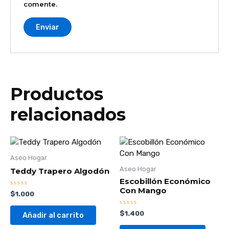
comente.
Productos
relacionados
Aseo Hogar
Aseo Hogar
Teddy Trapero Algodón
Escobillón Económico
Con Mango
Valorado
$
1.000
con
0
de
Valorado
$
1.400
Añadir al carrito
5
con
0