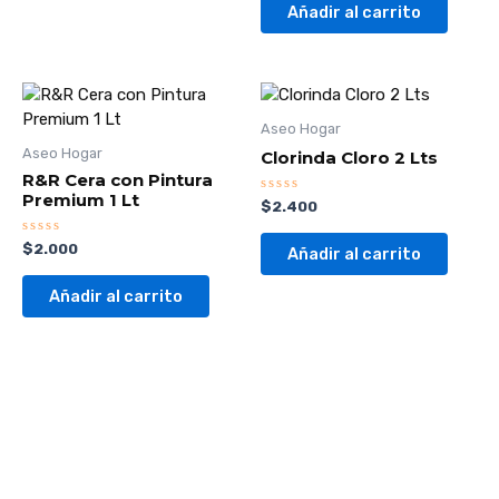
de
Añadir al carrito
5
Aseo Hogar
Aseo Hogar
Clorinda Cloro 2 Lts
R&R Cera con Pintura
Premium 1 Lt
Valorado
$
2.400
con
0
de
Valorado
$
2.000
Añadir al carrito
5
con
0
de
Añadir al carrito
5