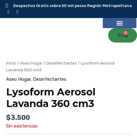
Ir
Despachos Gratis sobre 50 mil pesos Región Metropolitana
al
contenido
0
Carr
$
0
Inicio
/
Aseo Hogar
/
Desinfectantes
/ Lysoform Aerosol
Lavanda 360 cm3
Aseo Hogar
,
Desinfectantes
Lysoform Aerosol
Lavanda 360 cm3
$
3.500
Sin existencias