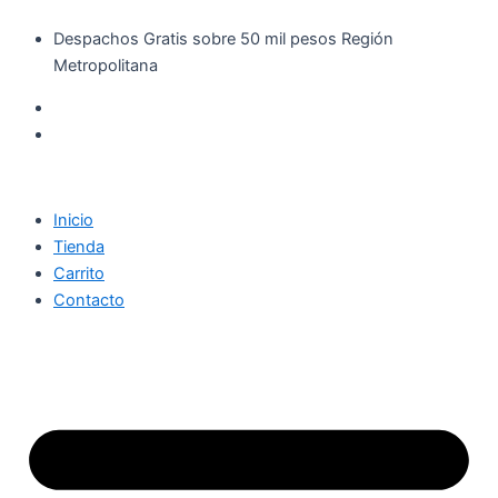
Búsqueda
Nivea
Ir
de
Men
Despachos Gratis sobre 50 mil pesos Región
al
productos
Desodorante
Metropolitana
contenido
Aerosol
Fresh
Sport
150
ml
cantidad
Inicio
Tienda
Carrito
Contacto