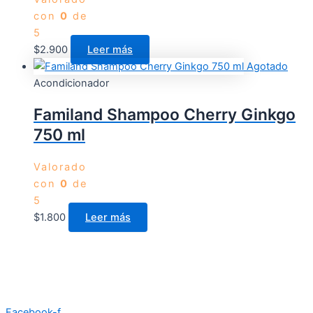
con
0
de
5
$
2.900
Leer más
Agotado
Acondicionador
Familand Shampoo Cherry Ginkgo
750 ml
Valorado
con
0
de
5
$
1.800
Leer más
Facebook-f