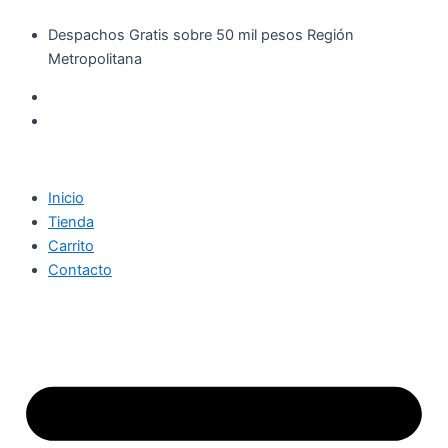
Búsqueda
Rexona
Ir
de
Clinical
Despachos Gratis sobre 50 mil pesos Región
al
productos
Desodorante
Metropolitana
contenido
Crema
Extra
Dry
48
g
cantidad
Inicio
Tienda
Carrito
Contacto