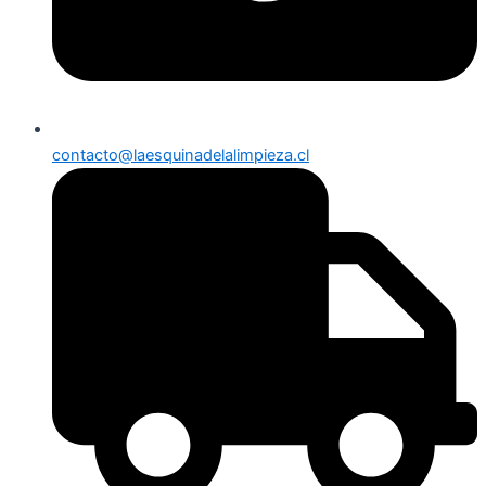
contacto@laesquinadelalimpieza.cl