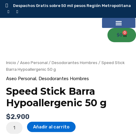
Ir
Despachos Gratis sobre 50 mil pesos Región Metropolitana
al
contenido
0
Carr
$
0
Speed
Stick
Barra
Hypoallergenic
50
Inicio
/
Aseo Personal
/
Desodorantes Hombres
/ Speed Stick
g
cantidad
Barra Hypoallergenic 50 g
Aseo Personal
,
Desodorantes Hombres
Speed Stick Barra
Hypoallergenic 50 g
$
2.900
Añadir al carrito