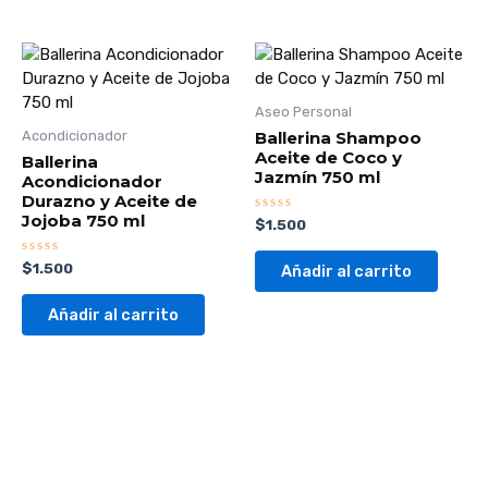
Aseo Personal
Ballerina Shampoo
Acondicionador
Aceite de Coco y
Ballerina
Jazmín 750 ml
Acondicionador
Durazno y Aceite de
Jojoba 750 ml
Valorado
$
1.500
con
0
de
Valorado
$
1.500
Añadir al carrito
5
con
0
de
Añadir al carrito
5