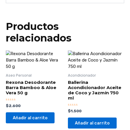
Productos
relacionados
Aseo Personal
Acondicionador
Rexona Desodorante
Ballerina
Barra Bamboo & Aloe
Acondicionador Aceite
Vera 50 g
de Coco y Jazmín 750
ml
Valorado
$
2.600
con
Valorado
$
1.500
0
con
de
0
Añadir al carrito
5
de
Añadir al carrito
5