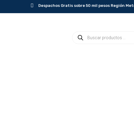
Ir
Despachos Gratis sobre 50 mil pesos Región Met
al
contenido
Búsqueda
de
productos