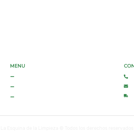
MENU
CO
Inicio
+
c
Tienda
D
Contacto
La Esquina de la Limpieza © Todos los derechos reservados