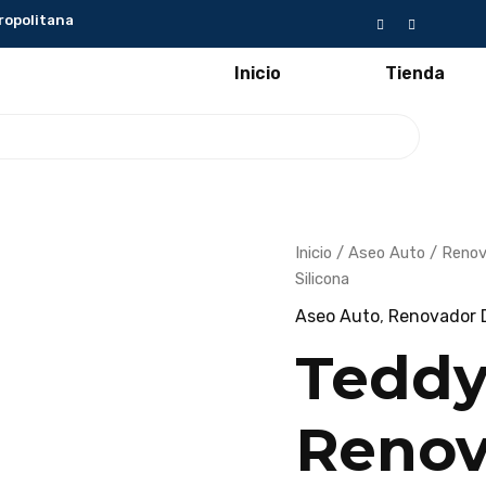
ropolitana
Inicio
Tienda
Teddy
Inicio
/
Aseo Auto
/
Renov
Pack
Silicona
Spray
Renovador
Aseo Auto
,
Renovador 
+
Silicona
cantidad
Teddy
Renov