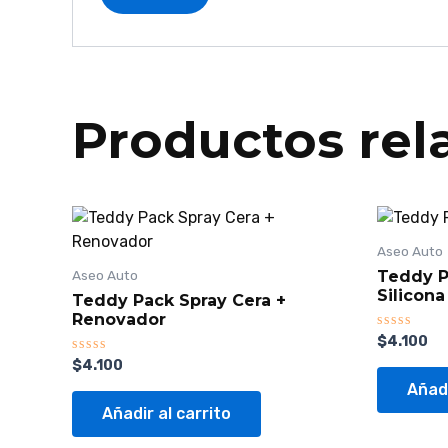
Productos rel
Aseo Auto
Teddy P
Aseo Auto
Silicona
Teddy Pack Spray Cera +
Renovador
Valorado
$
4.100
con
Valorado
$
4.100
0
con
de
Añadi
0
5
de
Añadir al carrito
5