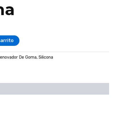
na
carrito
enovador De Goma
,
Silicona