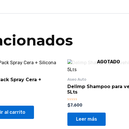
acionados
AGOTADO
ack Spray Cera +
Aseo Auto
Delimp Shampoo para ve
5Lts
Valorado
$
7.600
con
r al carrito
0
de
Leer más
5