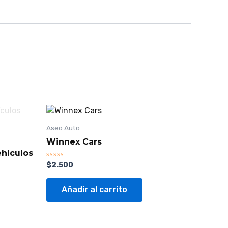
Aseo Auto
Winnex Cars
hículos
Valorado
$
2.500
con
0
de
Añadir al carrito
5