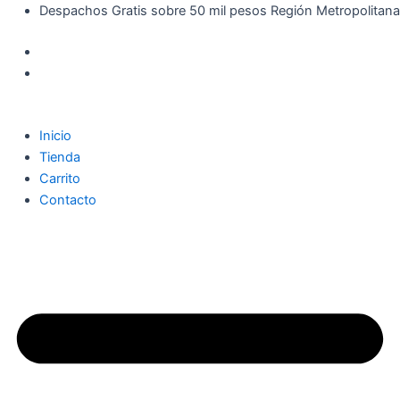
Búsqueda
Virginia
Ir
Despachos Gratis sobre 50 mil pesos Región Metropolitana
de
Trapero
al
productos
Húmedo
contenido
Lavanda
y
Flores
Silvestres
cantidad
Inicio
Tienda
Carrito
Contacto