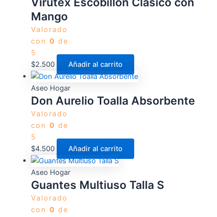
Virutex Escobillón Clásico con
Mango
Valorado
con
0
de
5
$
2.500
Añadir al carrito
Aseo Hogar
Don Aurelio Toalla Absorbente
Valorado
con
0
de
5
$
4.500
Añadir al carrito
Aseo Hogar
Guantes Multiuso Talla S
Valorado
con
0
de