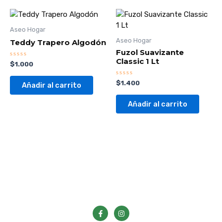
Aseo Hogar
Aseo Hogar
Teddy Trapero Algodón
Fuzol Suavizante
Classic 1 Lt
Valorado
$
1.000
con
0
de
Valorado
$
1.400
Añadir al carrito
5
con
0
de
Añadir al carrito
5
F
I
a
n
c
s