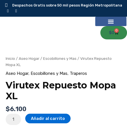
Ir
Despachos Gratis sobre 50 mil pesos Región Metropolitana
al
contenido
0
Carr
$
0
Virutex
Repuesto
Mopa
XL
cantidad
Inicio
/
Aseo Hogar
/
Escobillones y Mas
/ Virutex Repuesto
Mopa XL
Aseo Hogar
,
Escobillones y Mas
,
Traperos
Virutex Repuesto Mopa
XL
$
6.100
Añadir al carrito