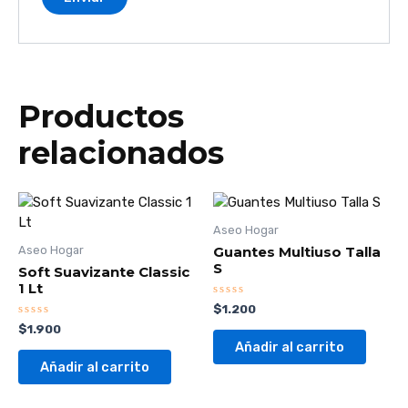
Productos
relacionados
Aseo Hogar
Guantes Multiuso Talla
Aseo Hogar
S
Soft Suavizante Classic
1 Lt
Valorado
$
1.200
con
Valorado
$
1.900
0
con
de
Añadir al carrito
0
5
de
Añadir al carrito
5