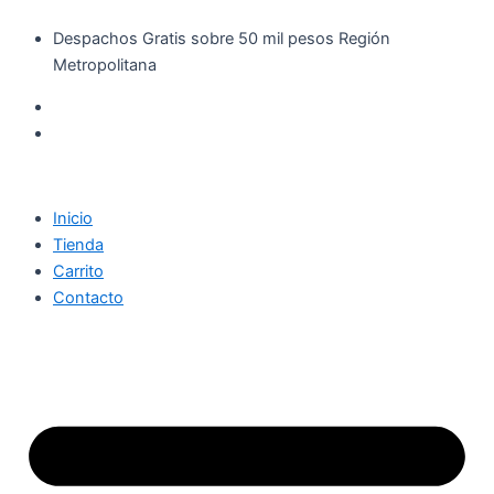
Búsqueda
Ballerina
Ir
de
Jabón
Despachos Gratis sobre 50 mil pesos Región
al
productos
Líquido
Metropolitana
contenido
Aceite
de
Coco
y
Jazmín
750
ml
Inicio
cantidad
Tienda
Carrito
Contacto