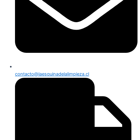
contacto@laesquinadelalimpieza.cl