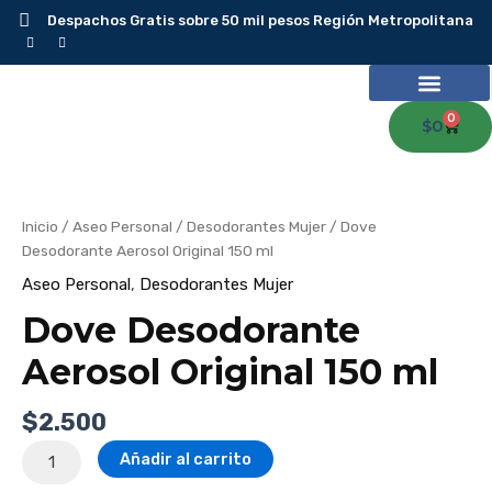
Ir
Despachos Gratis sobre 50 mil pesos Región Metropolitana
al
contenido
0
Carr
$
0
Dove
Desodorante
Aerosol
Original
150
Inicio
/
Aseo Personal
/
Desodorantes Mujer
/ Dove
ml
cantidad
Desodorante Aerosol Original 150 ml
Aseo Personal
,
Desodorantes Mujer
Dove Desodorante
Aerosol Original 150 ml
$
2.500
Añadir al carrito