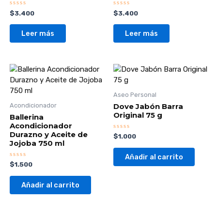
Valorado
Valorado
$
3.400
$
3.400
con
con
0
0
de
de
Leer más
Leer más
5
5
Aseo Personal
Dove Jabón Barra
Acondicionador
Original 75 g
Ballerina
Acondicionador
Durazno y Aceite de
Valorado
$
1.000
con
Jojoba 750 ml
0
de
Añadir al carrito
5
Valorado
$
1.500
con
0
de
Añadir al carrito
5