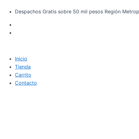
Búsqueda
Familand
Ir
de
Shampoo
Despachos Gratis sobre 50 mil pesos Región Metrop
al
productos
Moringa
contenido
750
ml
cantidad
Inicio
Tienda
Carrito
Contacto