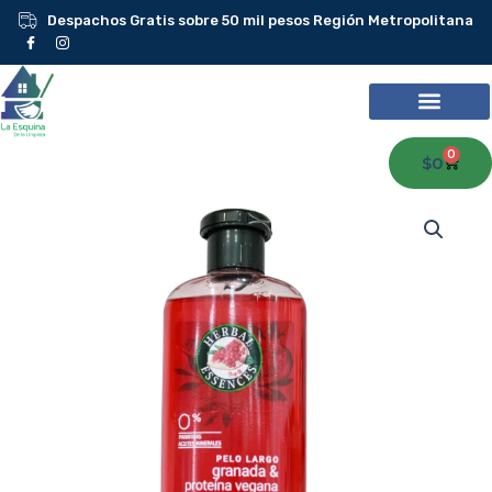
Ir
Despachos Gratis sobre 50 mil pesos Región Metropolitana
al
contenido
0
Carr
$
0
Herbal
Essences
Shampoo
Granada
400
ml
cantidad