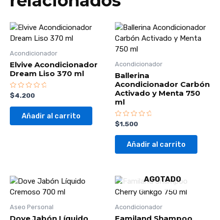
relacionados
Acondicionador
Elvive Acondicionador
Acondicionador
Dream Liso 370 ml
Ballerina
Acondicionador Carbón
Activado y Menta 750
Valorado
$
4.200
con
ml
0
de
Añadir al carrito
5
Valorado
$
1.500
con
0
de
Añadir al carrito
5
AGOTADO
Aseo Personal
Acondicionador
Dove Jabón Líquido
Familand Shampoo