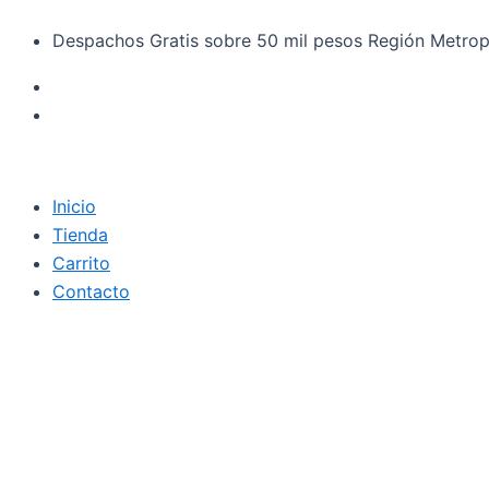
Búsqueda
Ir
de
Despachos Gratis sobre 50 mil pesos Región Metrop
al
productos
contenido
Inicio
Tienda
Carrito
Contacto