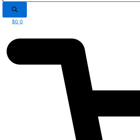
$
0
0