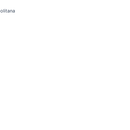
Lady
Speed
olitana
Stick
Desodorante
Barra
Invisible
Floral
45
g
cantidad