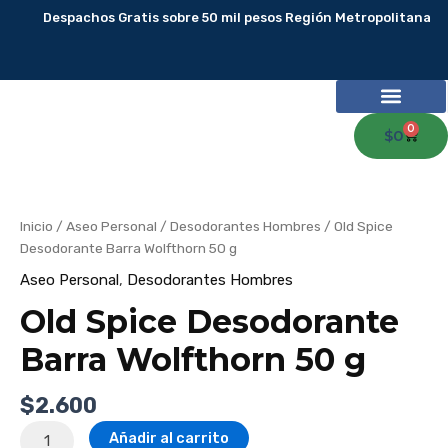
Ir
Despachos Gratis sobre 50 mil pesos Región Metropolitana
al
contenido
0
Carr
$
0
Old
Spice
Desodorante
Barra
Wolfthorn
Inicio
/
Aseo Personal
/
Desodorantes Hombres
/ Old Spice
50
g
Desodorante Barra Wolfthorn 50 g
cantidad
Aseo Personal
,
Desodorantes Hombres
Old Spice Desodorante
Barra Wolfthorn 50 g
$
2.600
Añadir al carrito