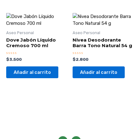
Aseo Personal
Aseo Personal
Dove Jabón Líquido
Nivea Desodorante
Cremoso 700 ml
Barra Tono Natural 54 g
Valorado
Valorado
$
3.500
$
2.800
con
con
0
0
de
de
Añadir al carrito
Añadir al carrito
5
5
F
I