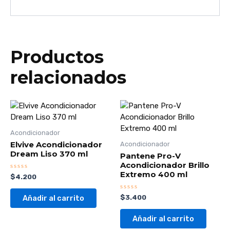
Productos
relacionados
Acondicionador
Elvive Acondicionador
Acondicionador
Dream Liso 370 ml
Pantene Pro-V
Acondicionador Brillo
Extremo 400 ml
Valorado
$
4.200
con
0
de
Valorado
$
3.400
Añadir al carrito
5
con
0
de
Añadir al carrito
5