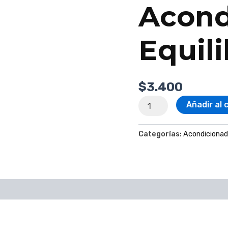
Acond
Equili
$
3.400
Añadir al 
Categorías:
Acondicionad