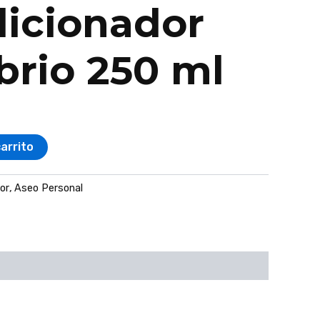
icionador
brio 250 ml
carrito
or
,
Aseo Personal