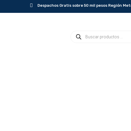
Ir
Despachos Gratis sobre 50 mil pesos Región Met
al
contenido
Búsqueda
de
productos