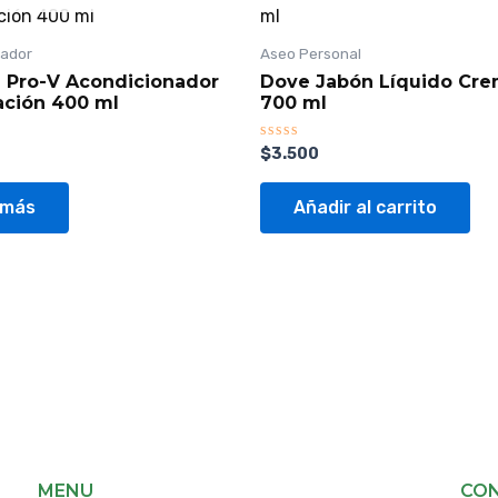
nador
Aseo Personal
 Pro-V Acondicionador
Dove Jabón Líquido Cr
ación 400 ml
700 ml
Valorado
$
3.500
con
0
de
 más
Añadir al carrito
5
MENU
CO