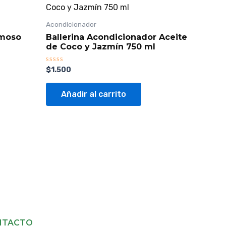
Acondicionador
emoso
Ballerina Acondicionador Aceite
de Coco y Jazmín 750 ml
Valorado
$
1.500
con
0
de
Añadir al carrito
5
NTACTO