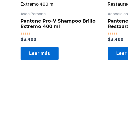
Aseo Personal
Acondicio
Pantene Pro-V Shampoo Brillo
Pantene
Extremo 400 ml
Restaur
Valorado
Valorado
$
3.400
$
3.400
con
con
0
0
de
de
Leer más
Leer
5
5