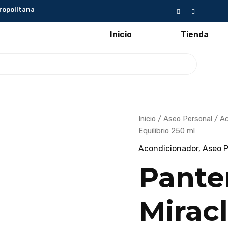
ropolitana
Inicio
Tienda
Pantene
Inicio
/
Aseo Personal
/
Ac
Pro-
Equilibrio 250 ml
V
Miracles
Acondicionador
,
Aseo P
Acondicionador
Equilibrio
250
Pante
ml
cantidad
Mirac