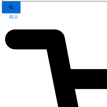
$
0
0