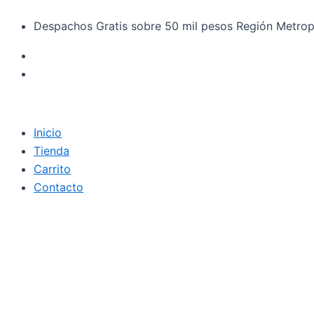
Búsqueda
Rendipel
Ir
de
Papel
Despachos Gratis sobre 50 mil pesos Región Metrop
al
productos
Higiénico
contenido
Jumbo
cantidad
Inicio
Tienda
Carrito
Contacto